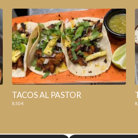
TACOS AL PASTOR
8,50
€
8