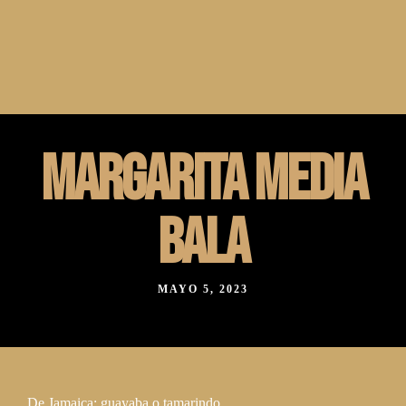
C/Valeras 21, Aranjuez, Madrid, España. 28300
918683088
C/ San Telesforo 40 Madrid, España. 28017
910236179
MARGARITA MEDIA
BALA
MAYO 5, 2023
De Jamaica; guayaba o tamarindo