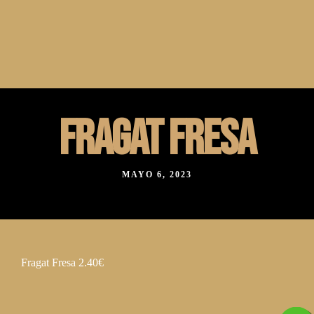
C/Valeras 21, Aranjuez, Madrid, España. 28300
918683088
C/ San Telesforo 40 Madrid, España. 28017
910236179
FRAGAT FRESA
MAYO 6, 2023
Fragat Fresa 2.40€