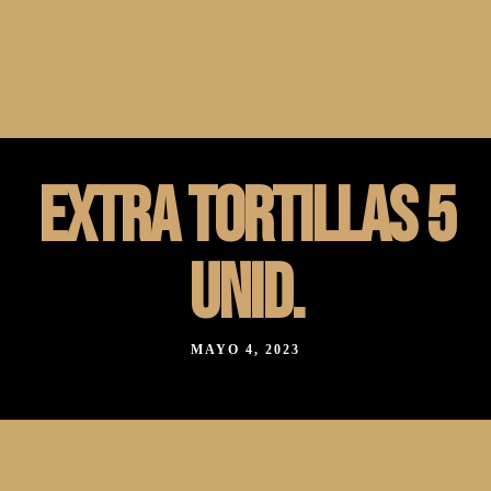
C/Valeras 21, Aranjuez, Madrid, España. 28300
918683088
C/ San Telesforo 40 Madrid, España. 28017
910236179
EXTRA TORTILLAS 5
UNID.
MAYO 4, 2023