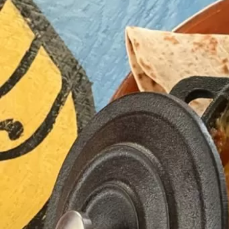
C/Valeras 21, Aranjuez, Madrid, España. 28300
C/ San Telesforo 40 Madrid, España. 28017
910