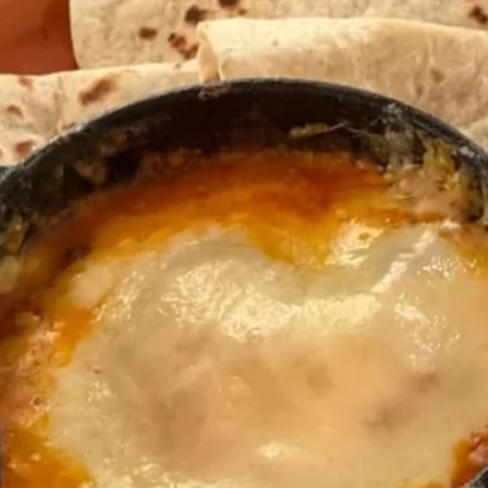
918683088
236179