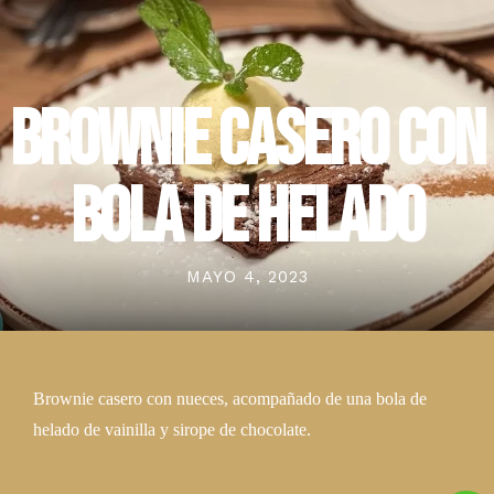
C/Valeras 21, Aranjuez, Madrid, España. 28300
918683088
C/ San Telesforo 40 Madrid, España. 28017
910236179
BROWNIE CASERO CON
BOLA DE HELADO
MAYO 4, 2023
Brownie casero con nueces, acompañado de una bola de
helado de vainilla y sirope de chocolate.