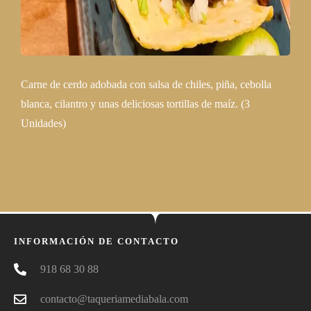
Carne de cerdo adobada con salsa de chiles, piña, cebolla
blanca, cilantro y unas deliciosas tortillas de maíz. (3
Unidades)
INFORMACIÓN DE CONTACTO
918 68 30 88
contacto@taqueriamediabala.com