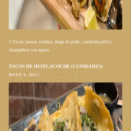
5 Tacos: pastor, carnitas, tinga de pollo, cochinita pibil y
champiñon con queso.
TACOS DE HUITLACOCHE (3 UNIDADES)
MAYO 4, 2023
NO COMMENT
READ MORE