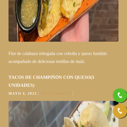
Flor de calabaza rehogada con cebolla y queso fundido
acompañado de deliciosas tortillas de maíz.
TACOS DE CHAMPIÑÓN CON QUESO(3
UNIDADES)
MAYO 4, 2023
NO COMMENT
READ MORE