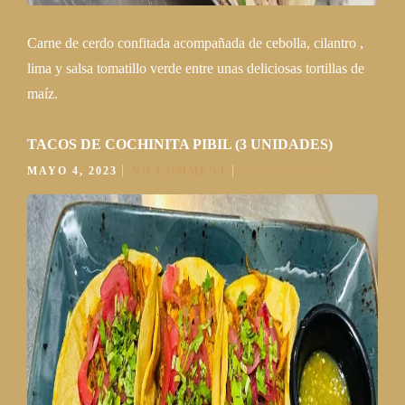
Carne de cerdo confitada acompañada de cebolla, cilantro ,
lima y salsa tomatillo verde entre unas deliciosas tortillas de
maíz.
TACOS DE COCHINITA PIBIL (3 UNIDADES)
MAYO 4, 2023
NO COMMENT
READ MORE