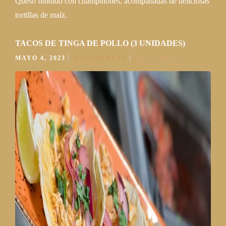
Queso fundido con champiñones, acompañadas de deliciosas
tortillas de maíz.
TACOS DE TINGA DE POLLO (3 UNIDADES)
MAYO 4, 2023
NO COMMENT
READ MORE