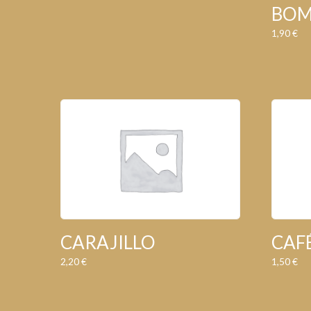
BO
1,90
€
CARAJILLO
CAF
2,20
€
1,50
€