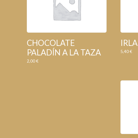
CHOCOLATE
IRL
PALADÍN A LA TAZA
5,40
€
2,00
€